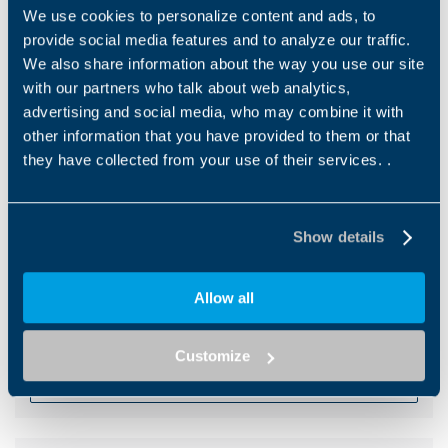
We use cookies to personalize content and ads, to
provide social media features and to analyze our traffic.
Downloads
We also share information about the way you use our site
with our partners who talk about web analytics,
Category filter
advertising and social media, who may combine it with
Us
other information that you have provided to them or that
they have collected from your use of their services. .
Catalogues
Product Catalogue - Industrial Heavy Duty Gear
Show details
Units - HDPO_ATEX Series
Allow all
EN
IT
ES
FR
DE
Customize
İNDIR