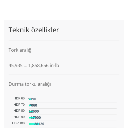
Teknik özellikler
Tork aralığı
45,935 … 1,858,656 in-lb
Durma torku aralığı
HDP 60
5190
HDP 70
7060
HDP 80
12600
HDP 90
17900
HDP 100
28120