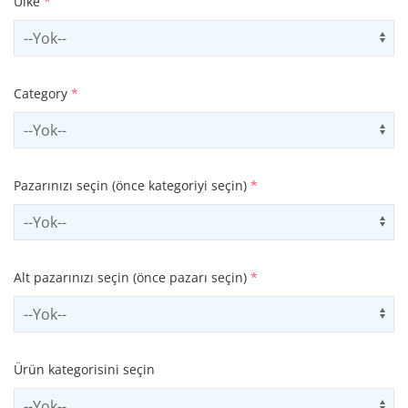
Ülke
*
Select country
Us
Category
*
Select contactCategory
Us
Pazarınızı seçin (önce kategoriyi seçin)
*
Select sector
Us
Alt pazarınızı seçin (önce pazarı seçin)
*
Select subSector
Us
Ürün kategorisini seçin
Select productCategory
Us