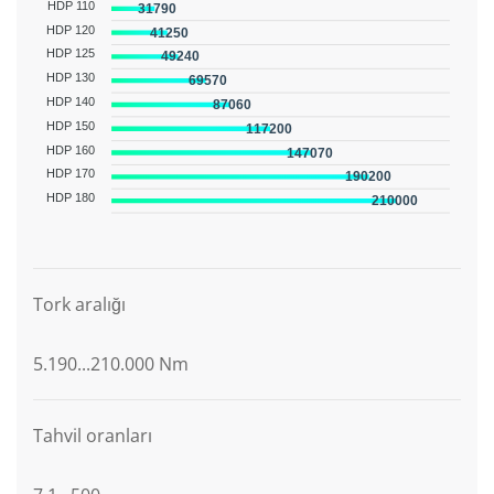
HDP 110
31790
HDP 120
41250
HDP 125
49240
HDP 130
69570
HDP 140
87060
HDP 150
117200
HDP 160
147070
HDP 170
190200
HDP 180
210000
Grafik açıklaması
Tork aralığı
5.190...210.000 Nm
Tahvil oranları