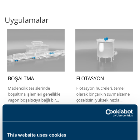
Uygulamalar
BOŞALTMA
FLOTASYON
Madencilik tesislerinde
Flotasyon hücreleri, temel
boşaltma işlemleri genellikle
olarak bir çarkın su/malzeme
vagon boşaltıcıya bağlı bir
çözeltisini yüksek hızda
tren konumlandırıcı...
döndürdüğü...
1
2
3
4
This website uses cookies