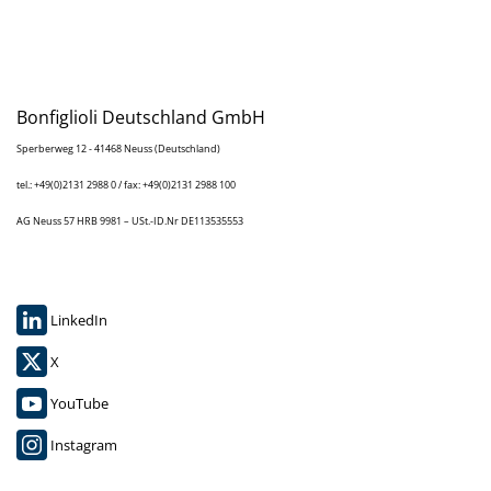
Bonfiglioli Deutschland GmbH
Sperberweg 12 - 41468 Neuss (Deutschland)
tel.: +49(0)2131 2988 0 / fax: +49(0)2131 2988 100
AG Neuss 57 HRB 9981 – USt.-ID.Nr DE113535553
LinkedIn
X
YouTube
Instagram