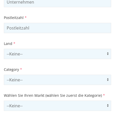
Postleitzahl
*
Land
*
Select country
Us
Category
*
Select contactCategory
Us
Wählen Sie Ihren Markt (wählen Sie zuerst die Kategorie)
*
Select sector
Us