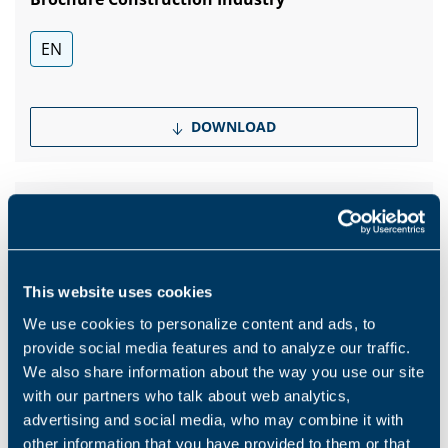
EN
DOWNLOAD
Catalogues
Electromobility Solutions
EN
This website uses cookies
We use cookies to personalize content and ads, to
provide social media features and to analyze our traffic.
DOWNLOAD
We also share information about the way you use our site
with our partners who talk about web analytics,
advertising and social media, who may combine it with
Catalogues
other information that you have provided to them or that