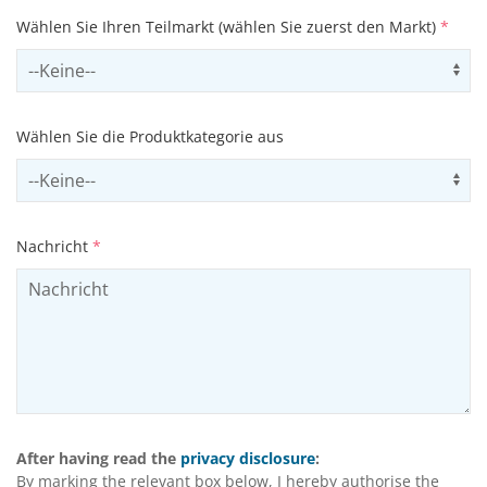
Wählen Sie Ihren Teilmarkt (wählen Sie zuerst den Markt)
*
Select subSector
Us
Wählen Sie die Produktkategorie aus
Select productCategory
Us
Nachricht
*
After having read the
privacy disclosure
:
By marking the relevant box below, I hereby authorise the