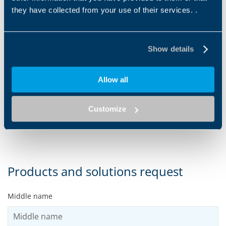
Brochure Mining Industry
they have collected from your use of their services. .
EN
PT
Show details
DOWNLOAD
Allow all
Customize
Zeig mehr
Products and solutions request
Middle name