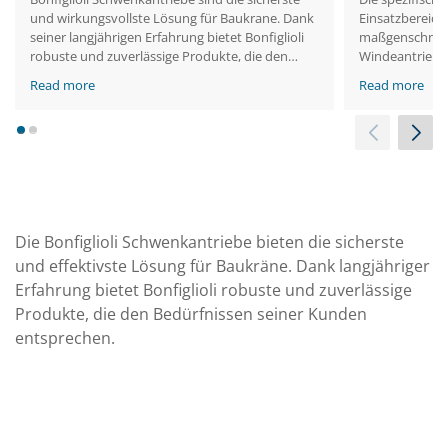
und wirkungsvollste Lösung für Baukrane. Dank
Einsatzbereichs
seiner langjährigen Erfahrung bietet Bonfiglioli
maßgenschneid
robuste und zuverlässige Produkte, die den
Windeantriebs 
kundenspezifischen Anforderungen gerecht
garantiert, da
Read more
Read more
werden.
engstem Raum 
1
2
Die Bonfiglioli Schwenkantriebe bieten die sicherste
und effektivste Lösung für Baukräne. Dank langjähriger
Erfahrung bietet Bonfiglioli robuste und zuverlässige
Produkte, die den Bedürfnissen seiner Kunden
entsprechen.