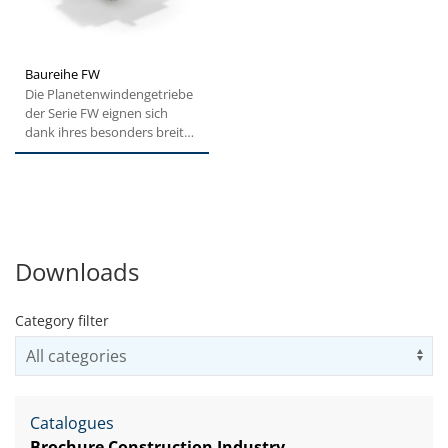
Baureihe FW
Die Planetenwindengetriebe
der Serie FW eignen sich
dank ihres besonders breiten
Drehmomentbereichs für...
Downloads
Category filter
Us
Catalogues
Brochure Construction Industry