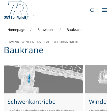
Homepage
Bauwesen
Baukrane
SCHWENK-, WINDEN-, KATZFAHR- & HUBANTRIEBE
Baukrane
Schwenkantriebe
Winden
Bonfiglioli Schwenkantriebe sind die sicherste
Die spezifisch