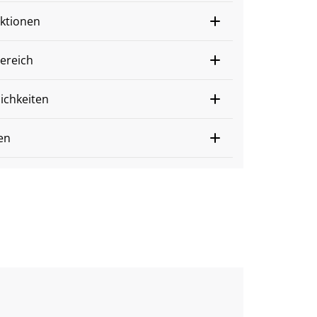
ktionen
ereich
chkeiten
en