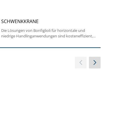
SCHWENKKRANE
SCHIFFSB
Die Lösungen von Bonfiglioli für horizontale und
Die Umgebung
niedrige Handlinganwendungen sind kosteneffizient,...
eingesetzt w