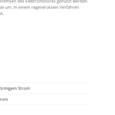
bremsen des Elektromotores genutzt werden.
rgie um. In einem regenerativen Verfahren
t.
sförmigem Strom
trom