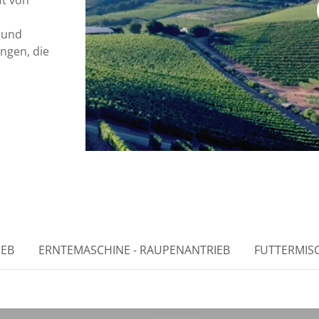
ft von
 und
ungen, die
IEB
ERNTEMASCHINE - RAUPENANTRIEB
FUTTERMIS