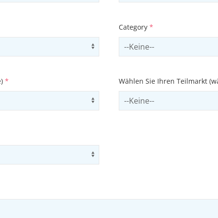
Category
*
Use arrow keys to navigate opti
Select contactCategory
e)
*
Wählen Sie Ihren Teilmarkt (w
Use arrow keys to navigate opti
Select subSector
Use arrow keys to navigate opti