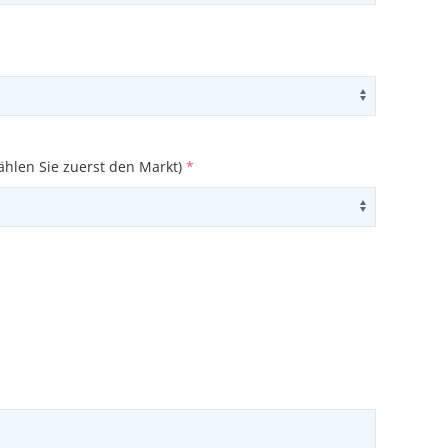
ons
Use arrow
ählen Sie zuerst den Markt)
*
ons
Use arrow
ons