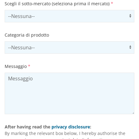
Scegli il sotto-mercato (seleziona prima il mercato)
*
Select subSector
Us
Categoria di prodotto
Select productCategory
Us
Messaggio
*
After having read the
privacy disclosure
:
By marking the relevant box below, I hereby authorise the