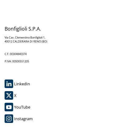
Bonfiglioli S.P.A.
Via Cav. Clementino Bonfiglioli 1,
40012 CALDERARA DI RENO (BO)
C.F. 00304840374
P.IVA: 00500551205
LinkedIn
X
YouTube
Instagram