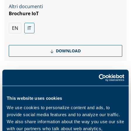
Altri documenti
Brochure IoT
EN
IT
DOWNLOAD
Products and solutions request
This website uses cookies
We use cookies to personalize content and ads, to
Middle name
provide social media features and to analyze our traffic.
We also share information about the way you use our site
with our partners who talk about web analytics,
Nome
*