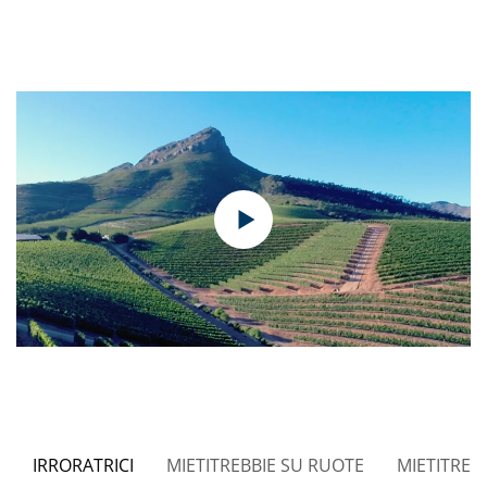
IRRORATRICI
MIETITREBBIE SU RUOTE
MIETITREB