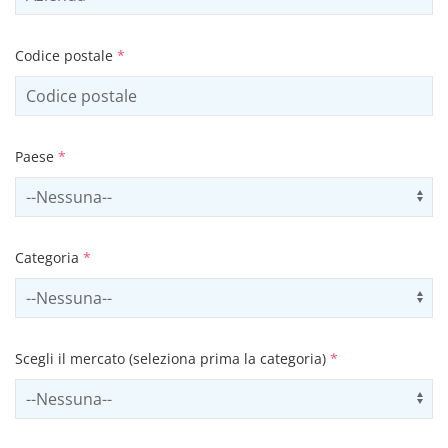
Codice postale
*
Paese
*
Select country
Us
Categoria
*
Select contactCategory
Us
Scegli il mercato (seleziona prima la categoria)
*
Select sector
Us