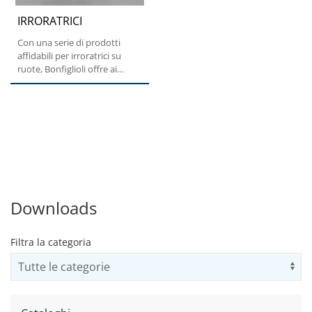
IRRORATRICI
Con una serie di prodotti
affidabili per irroratrici su
ruote, Bonfiglioli offre ai
costruttori di macchine...
Downloads
Filtra la categoria
Us