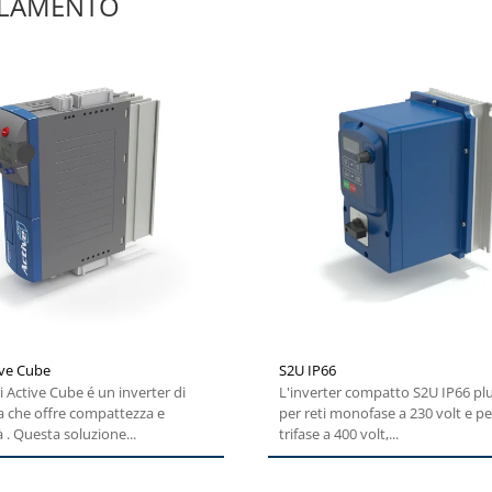
ELAMENTO
ive Cube
S2U IP66
li Active Cube é un inverter di
L'inverter compatto S2U IP66 plu
a che offre compattezza e
per reti monofase a 230 volt e per
tà . Questa soluzione...
trifase a 400 volt,...