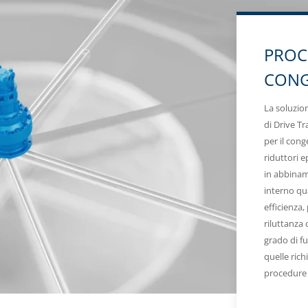
PROC
CON
La soluzio
di Drive Tr
per il con
riduttori e
in abbiname
interno qua
efficienza
riluttanza 
grado di 
quelle ric
procedure 