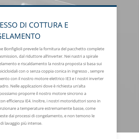
ESSO DI COTTURA E
GELAMENTO
ne Bonfiglioli prevede la fornitura del pacchetto complete
asmission, dal riduttore all’inverter. Nei nastri a spirale
gelamento e riscaldamento la nostra proposta si basa sui
picicloidali con o senza coppia conica in ingresso , sempre
nto con il nostro motore elettrico IE3 e I nostri inverter
dro. Nelle applicazioni dove è richiesta un’alta
, possiamo proporre il nostro motore sincrono a
con efficienza IE4. Inoltre, i nostri motoriduttori sono in
funzionare a temperature estremamente basse, come
hieste dai processi di congelamento, e non temono le
di lavaggio più intense.