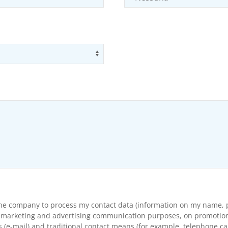
Use arrow keys to navigate opti
the company to process my contact data (information on my name, p
arketing and advertising communication purposes, on promotional s
(e-mail) and traditional contact means (for example, telephone cal