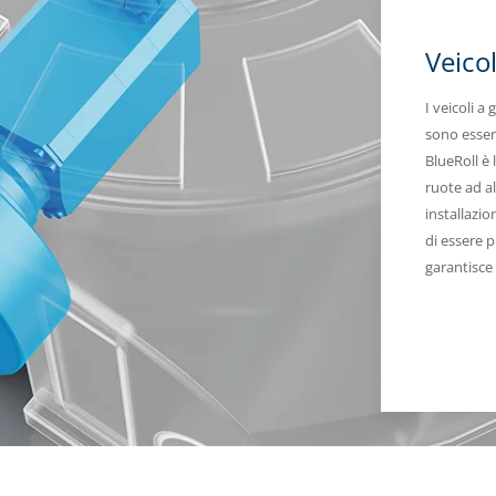
Veico
I veicoli 
sono essenz
BlueRoll è 
ruote ad a
installazi
di essere p
garantisce