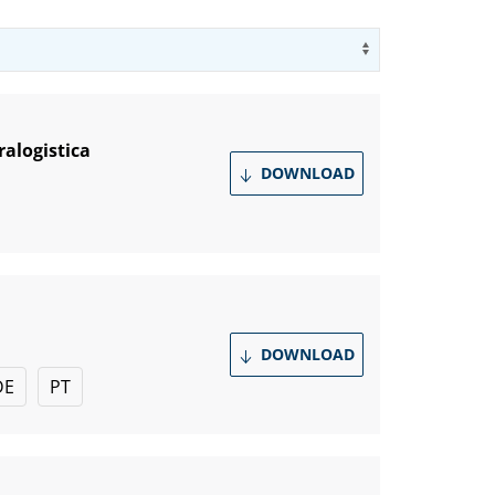
Use arrow key
ralogistica
DOWNLOAD
DOWNLOAD
DE
PT