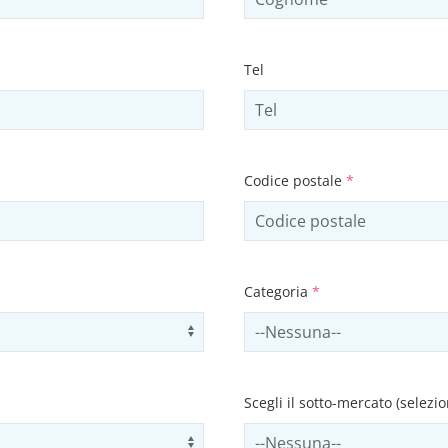
Tel
Codice postale
*
Categoria
*
Use arrow keys to navigate opti
Select contactCategory
Scegli il sotto-mercato (selezi
Use arrow keys to navigate opti
Select subSector