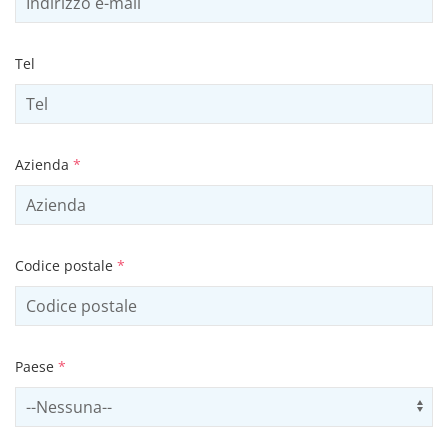
Tel
Azienda
*
Codice postale
*
Paese
*
Select country
Us