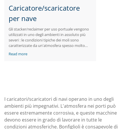
Caricatore/scaricatore
per nave
Gli stacker/reclaimer per uso portuale vengono
utilizzati in uno degli ambienti in assoluto più
severi : le condizioni tipiche dei moli sono
caratterizzate da un'atmosfera spesso molto
corrosiva, infatti, queste macchine devono
Read more
essere in grado di resistere a praticamente ogni
tipo di condizione meteorologica. Per questa
ragione Bonfiglioli offre prodotti dalla massima
affidabilità in qualunque condizione.
I caricatori/scaricatori di navi operano in uno degli
ambienti più impegnativi. L'atmosfera nei porti può
essere estremamente corrosiva, e queste macchine
devono essere in grado di lavorare in tutte le
condizioni atmosferiche. Bonfiglioli è consapevole di