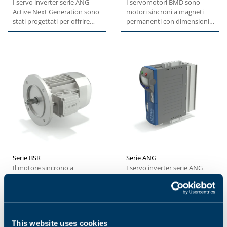
I servo inverter serie ANG
I servomotori BMD sono
Active Next Generation sono
motori sincroni a magneti
stati progettati per offrire
permanenti con dimensioni
prestazioni elevate...
estremamente compatte e
bassa...
Serie BSR
Serie ANG
Il motore sincrono a
I servo inverter serie ANG
riluttanza garantisce una
Active Next Generation sono
soluzione ecologica
stati progettati per offrire
sostenibile che riduce
prestazioni elevate...
l'impatto ambientale...
This website uses cookies