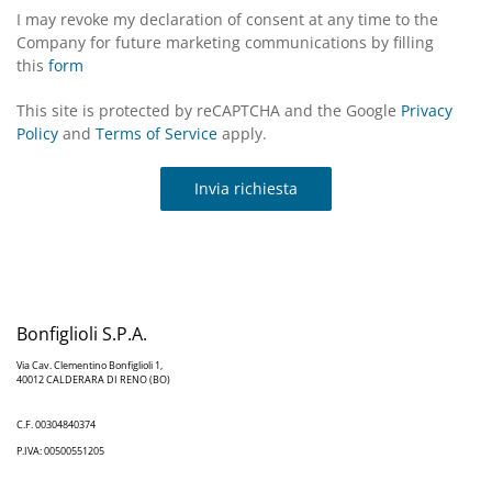
I may revoke my declaration of consent at any time to the
Company for future marketing communications by filling
this
form
This site is protected by reCAPTCHA and the Google
Privacy
Policy
and
Terms of Service
apply.
Invia richiesta
Bonfiglioli S.P.A.
Via Cav. Clementino Bonfiglioli 1,
40012 CALDERARA DI RENO (BO)
C.F. 00304840374
P.IVA: 00500551205