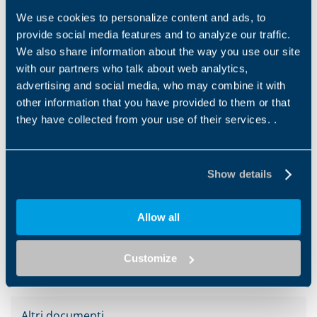
We use cookies to personalize content and ads, to
provide social media features and to analyze our traffic.
Downloads
We also share information about the way you use our site
with our partners who talk about web analytics,
Filtra la categoria
advertising and social media, who may combine it with
Us
other information that you have provided to them or that
they have collected from your use of their services. .
Cataloghi
Soluzioni per logistica e intralogistica
Show details
EN
IT
Allow all
DOWNLOAD
Customize
Altri documenti