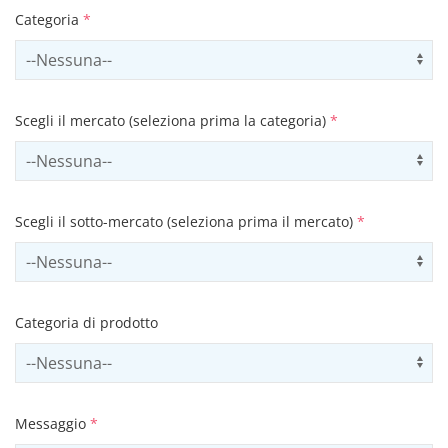
Categoria
*
Select contactCategory
Us
Scegli il mercato (seleziona prima la categoria)
*
Select sector
Us
Scegli il sotto-mercato (seleziona prima il mercato)
*
Select subSector
Us
Categoria di prodotto
Select productCategory
Us
Messaggio
*