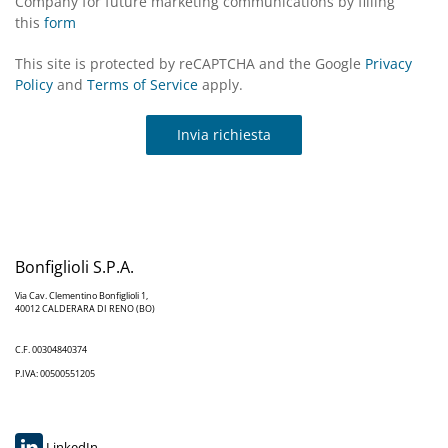
Company for future marketing communications by filling
this
form
This site is protected by reCAPTCHA and the Google
Privacy
Policy
and
Terms of Service
apply.
Invia richiesta
Bonfiglioli S.P.A.
Via Cav. Clementino Bonfiglioli 1,
40012 CALDERARA DI RENO (BO)
C.F. 00304840374
P.IVA: 00500551205
LinkedIn