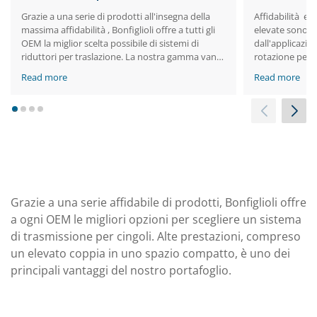
Grazie a una serie di prodotti all'insegna della
Affidabilità e 
massima affidabilità , Bonfiglioli offre a tutti gli
elevate sono i 
OEM la miglior scelta possibile di sistemi di
dall'applicazion
riduttori per traslazione. La nostra gamma vanta
rotazione per 
prestazioni elevate e coppie elevate in uno
a 400 tonnellat
Read more
Read more
spazio ridotto.
1
2
3
4
Grazie a una serie affidabile di prodotti, Bonfiglioli offre
a ogni OEM le migliori opzioni per scegliere un sistema
di trasmissione per cingoli. Alte prestazioni, compreso
un elevato coppia in uno spazio compatto, è uno dei
principali vantaggi del nostro portafoglio.