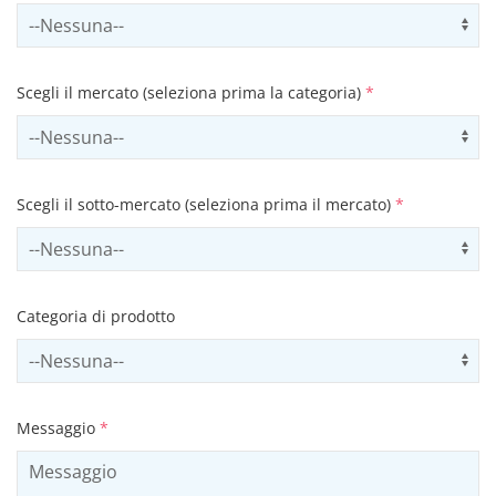
Select contactCategory
Us
Scegli il mercato (seleziona prima la categoria)
*
Select sector
Us
Scegli il sotto-mercato (seleziona prima il mercato)
*
Select subSector
Us
Categoria di prodotto
Select productCategory
Us
Messaggio
*