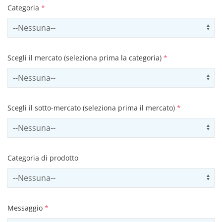
Categoria
*
Select contactCategory
Us
Scegli il mercato (seleziona prima la categoria)
*
Select sector
Us
Scegli il sotto-mercato (seleziona prima il mercato)
*
Select subSector
Us
Categoria di prodotto
Select productCategory
Us
Messaggio
*