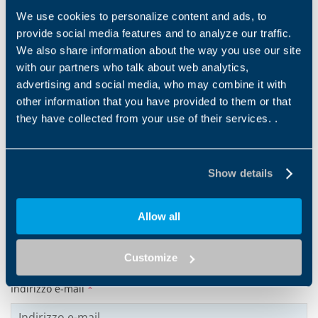
We use cookies to personalize content and ads, to
provide social media features and to analyze our traffic.
We also share information about the way you use our site
Products and solutions request
with our partners who talk about web analytics,
advertising and social media, who may combine it with
Middle name
other information that you have provided to them or that
they have collected from your use of their services. .
Nome
*
Show details
Allow all
Cognome
*
Customize
Indirizzo e-mail
*