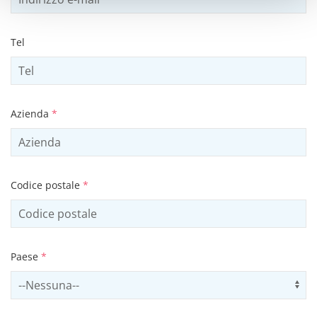
Tel
Azienda
*
Codice postale
*
Paese
*
Select country
Us