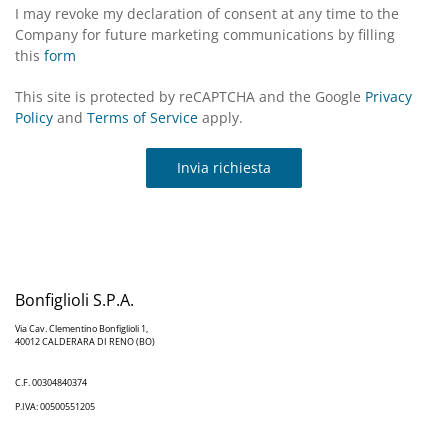
I may revoke my declaration of consent at any time to the
Company for future marketing communications by filling
this
form
This site is protected by reCAPTCHA and the Google
Privacy
Policy
and
Terms of Service
apply.
Invia richiesta
Bonfiglioli S.P.A.
Via Cav. Clementino Bonfiglioli 1,
40012 CALDERARA DI RENO (BO)
C.F. 00304840374
P.IVA: 00500551205