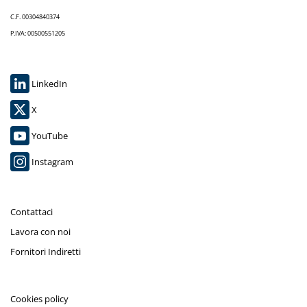
C.F. 00304840374
P.IVA: 00500551205
LinkedIn
X
YouTube
Instagram
Contattaci
Lavora con noi
Fornitori Indiretti
Cookies policy