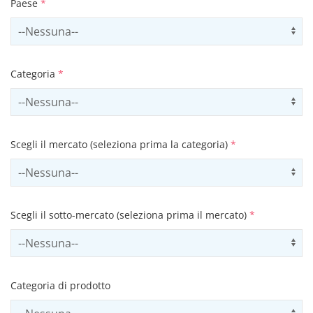
Paese
*
Select country
Us
Categoria
*
Select contactCategory
Us
Scegli il mercato (seleziona prima la categoria)
*
Select sector
Us
Scegli il sotto-mercato (seleziona prima il mercato)
*
Select subSector
Us
Categoria di prodotto
Select productCategory
Us