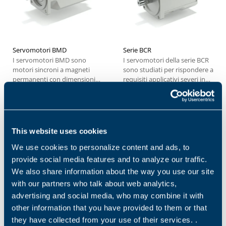
Servomotori BMD
Serie BCR
I servomotori BMD sono
I servomotori della serie BCR
motori sincroni a magneti
sono studiati per rispondere a
permanenti con dimensioni
requisiti applicativi severi in
estremamente compatte e
termini...
bassa...
1
2
This website uses cookies
We use cookies to personalize content and ads, to
Applicazioni
provide social media features and to analyze our traffic.
We also share information about the way you use our site
with our partners who talk about web analytics,
PERFORATRICE E
MACCHINA PER
advertising and social media, who may combine it with
MASCHIATRICE
LAVORAZIONE CNC
other information that you have provided to them or that
they have collected from your use of their services. .