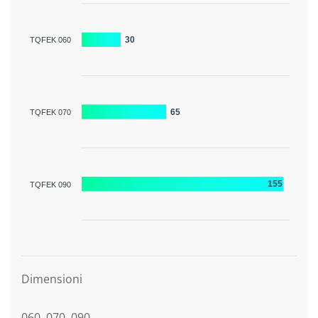
30
TQFEK 060
65
TQFEK 070
155
TQFEK 090
Descrizione grafica
Dimensioni
060, 070, 090