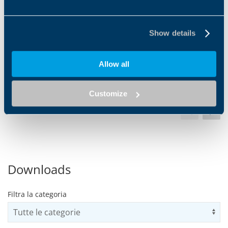
Show details
Allow all
Customize
1
2
3
4
5
Downloads
Filtra la categoria
Us