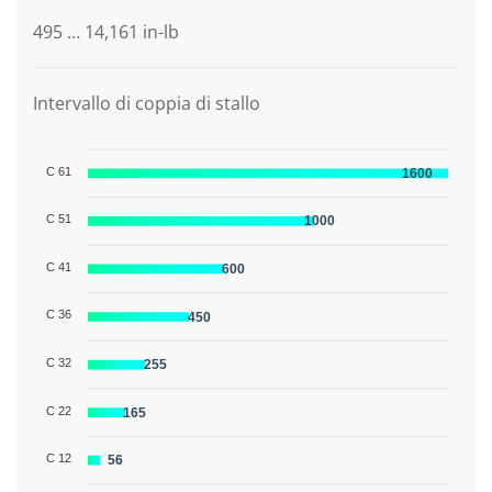
495 … 14,161 in-lb
Intervallo di coppia di stallo
C 61
1600
C 51
1000
C 41
600
C 36
450
C 32
255
C 22
165
C 12
56