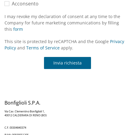
Acconsento
I may revoke my declaration of consent at any time to the
Company for future marketing communications by filling
this
form
This site is protected by reCAPTCHA and the Google
Privacy
Policy
and
Terms of Service
apply.
Invia richiesta
Bonfiglioli S.P.A.
Via Cav. Clementino Bonfiglioli 1,
40012 CALDERARA DI RENO (BO)
C.F. 00304840374
P.IVA: 00500551205