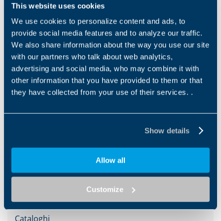
This website uses cookies
We use cookies to personalize content and ads, to
Downloads
provide social media features and to analyze our traffic.
We also share information about the way you use our site
Filtra la categoria
with our partners who talk about web analytics,
Us
advertising and social media, who may combine it with
other information that you have provided to them or that
they have collected from your use of their services. .
Cataloghi
Product Catalogue – C-A-F-S
Show details
EN
IT
ES
FR
DE
Allow all
DOWNLOAD
Customize
Cataloghi