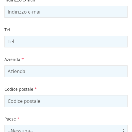
Tel
Azienda
*
Codice postale
*
Paese
*
Select country
Us