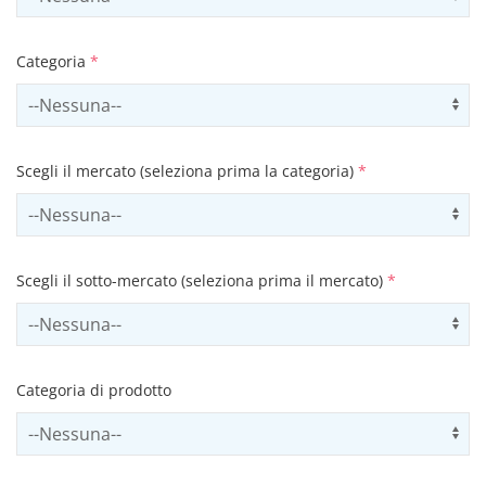
Categoria
*
Select contactCategory
Us
Scegli il mercato (seleziona prima la categoria)
*
Select sector
Us
Scegli il sotto-mercato (seleziona prima il mercato)
*
Select subSector
Us
Categoria di prodotto
Select productCategory
Us