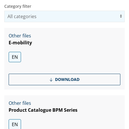
Category filter
Us
Other files
E-mobility
EN
DOWNLOAD
Other files
Product Catalogue BPM Series
EN