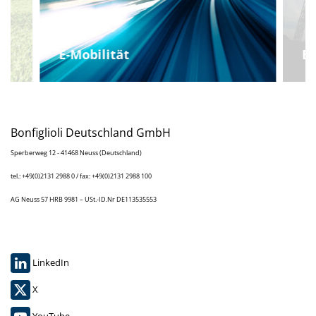
E-Mobilität
B
Bonfiglioli Deutschland GmbH
Sperberweg 12 - 41468 Neuss (Deutschland)
tel.: +49(0)2131 2988 0 / fax: +49(0)2131 2988 100
AG Neuss 57 HRB 9981 – USt.-ID.Nr DE113535553
LinkedIn
X