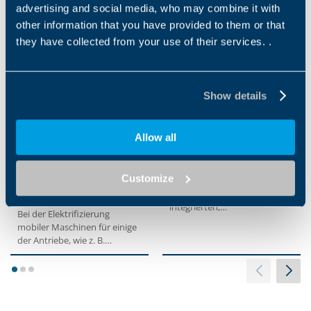
advertising and social media, who may combine it with
Einsatzbereiche
other information that you have provided to them or that
they have collected from your use of their services. .
Show details
Allow all
DAUERMAGNETMOTOREN
STAPLER
MIT SAE
Customize
onfiglioli liefert effiziente,
VERBINDUNGEN
geräuscharme Lösungen mit
integrierten,
Bei der Elektrifizierung
hochleistungsfähigen
mobiler Maschinen für einige
Elektromotoren...
der Antriebe, wie z. B.
Linearantriebe oder
Zylinder,...
1
2
3