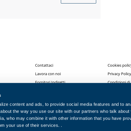
Contattaci
Cookies polic
Lavora con noi
Privacy Polic
Fornitori Indiretti
Condizioni di
Condizioni di
s
ize content and ads, to provide social media features and to anal
about the way you use our site with our partners who talk about
ia, who may combine it with other information that you have pro
om your use of their services. .