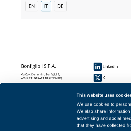
EN
IT
DE
Bonfiglioli S.P.A.
LinkedIn
Via Cav. Clementino Bonfiglioli 1,
X
40012 CALDERARA DI RENO (BO)
YouTube
C.F. 00304840374
This website uses cookie
P.IVA: 00500551205
Instagram
We use cookies to personal
We also share information 
advertising and social med
that they have collected fr