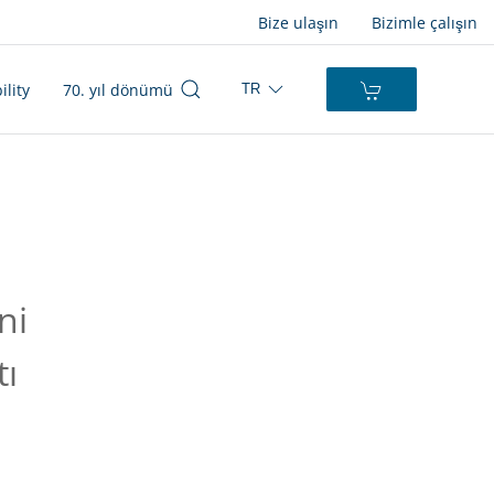
Bize ulaşın
Bizimle çalışın
ility
70. yıl dönümü
TR
ı
ni
tı