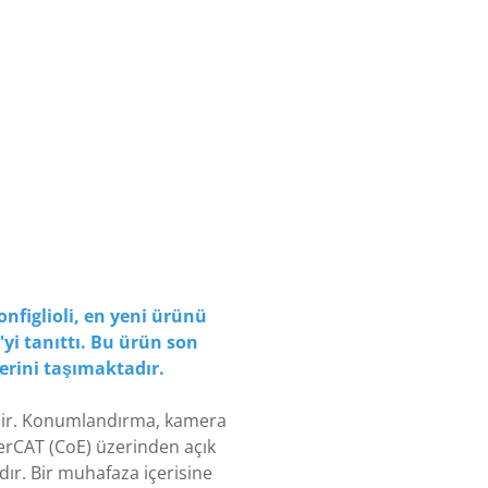
nfiglioli, en yeni ürünü
yi tanıttı. Bu ürün son
erini taşımaktadır.
bilir. Konumlandırma, kamera
therCAT (CoE) üzerinden açık
tadır. Bir muhafaza içerisine