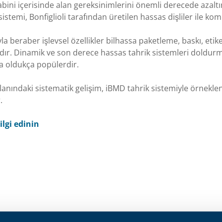
bini içerisinde alan gereksinimlerini önemli derecede azalt
istemi, Bonfiglioli tarafından üretilen hassas dişliler ile komb
 beraber işlevsel özellikler bilhassa paketleme, baskı, etike
ır. Dinamik ve son derece hassas tahrik sistemleri doldurma
a oldukça popülerdir.
anındaki sistematik gelişim, iBMD tahrik sistemiyle örnekle
.
lgi edinin