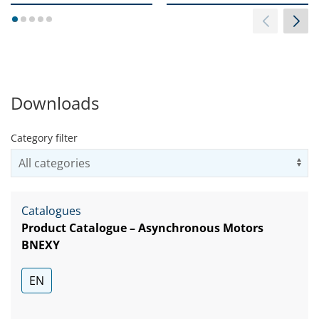
1
2
3
4
5
Downloads
Category filter
Us
Catalogues
Product Catalogue – Asynchronous Motors
BNEXY
EN