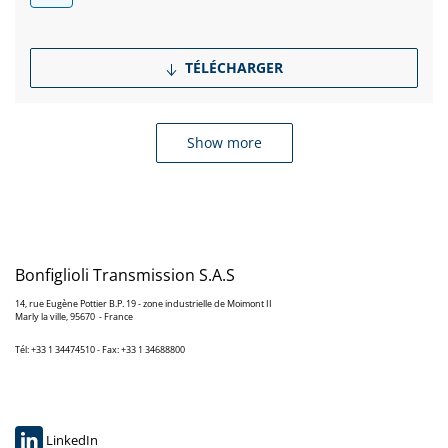
TÉLÉCHARGER
Show more
Bonfiglioli Transmission S.A.S
14, rue Eugène Pottier B.P. 19 - zone industrielle de Moimont II
Marly la ville, 95670 - France
Tél: +33 1 34474510 - Fax: +33 1 34688800
LinkedIn