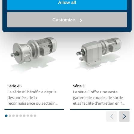
Allow all
Lié
Customize
Série AS
Série C
La série AS bénéficie depuis
La série C offre une vaste
des années de la
gamme de couples de sortie
reconnaissance du secteur
et sa facilité d'entretien en fait
industriel et s'est forgé...
une solution...
1
2
3
4
5
6
7
8
9