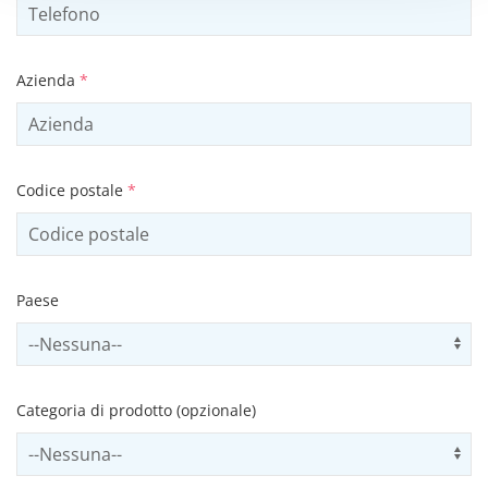
Azienda
*
Codice postale
*
Paese
Select country
Us
Categoria di prodotto (opzionale)
Select productCategory
Us