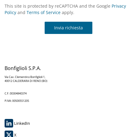
This site is protected by reCAPTCHA and the Google
Privacy
Policy
and
Terms of Service
apply.
Invia richiesta
Bonfiglioli S.P.A.
Via Cav. Clementino Bonfiglioli 1,
40012 CALDERARA DI RENO (BO)
C.F. 00304840374
P.IVA: 00500551205
LinkedIn
X