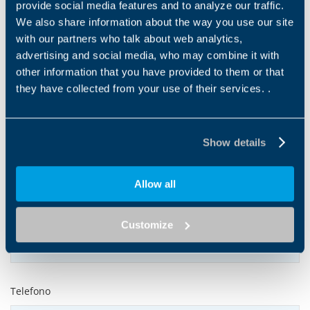
provide social media features and to analyze our traffic.
We also share information about the way you use our site
Middle name
with our partners who talk about web analytics,
advertising and social media, who may combine it with
other information that you have provided to them or that
Nome
*
they have collected from your use of their services. .
Show details
Cognome
*
Allow all
Indirizzo e-mail
*
Customize
Telefono