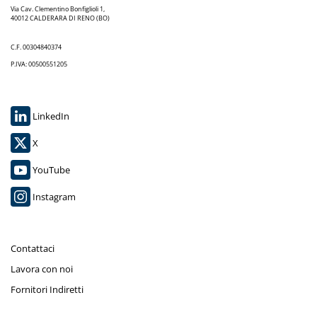
Via Cav. Clementino Bonfiglioli 1,
40012 CALDERARA DI RENO (BO)
C.F. 00304840374
P.IVA: 00500551205
LinkedIn
X
YouTube
Instagram
Contattaci
Lavora con noi
Fornitori Indiretti